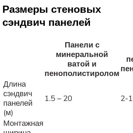
Размеры стеновых
сэндвич панелей
Панели с
минеральной
п
ватой и
пе
пенополистиролом
Длина
сэндвич
1.5 – 20
2-1
панелей
(м)
Монтажная
ширина