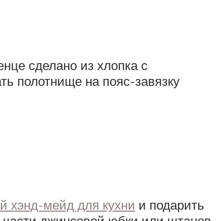
енце сделано из хлопка с
ть полотнище на пояс-завязку
й хэнд-мейд для кухни
и подарить
ей части джинсовой юбки или штанов