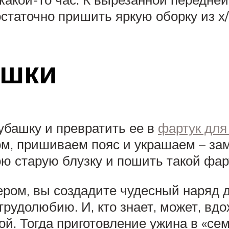
статочно пришить яркую оборку из х/
ашки
убашку и превратить ее в
фартук для
м, пришиваем пояс и украшаем – зам
ою старую блузку и пошить такой фар
ером, вы создадите чудесный наряд д
 трудолюбию. И, кто знает, может, вд
кой. Тогда приготовление ужина в «с