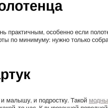
полотенца
нь практичным, особенно если полот
оты по минимуму: нужно только собра
ртук
 и малышу, и подростку. Такой
модны
за какой-то час. К вырезанной передн