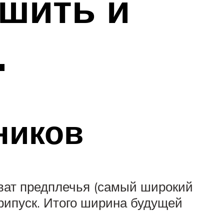
сшить и
.
ников
хват предплечья (самый широкий
припуск. Итого ширина будущей