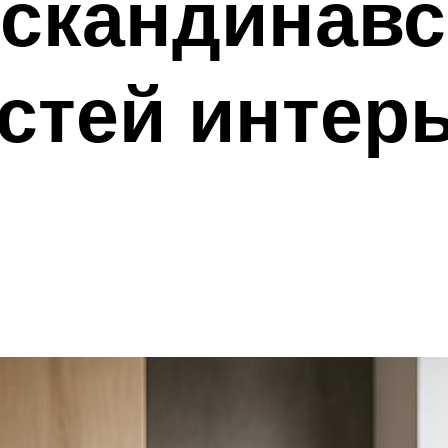
 скандинавс
стей интер