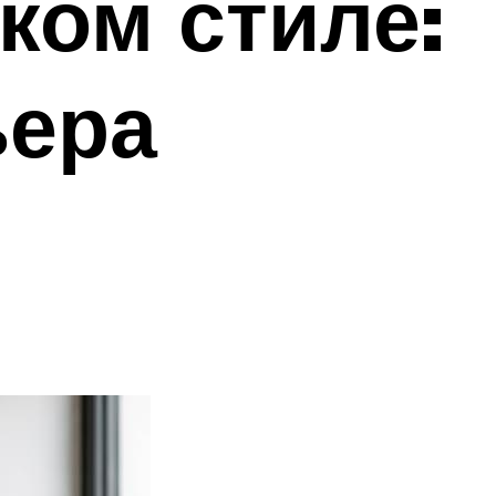
ком стиле:
ьера