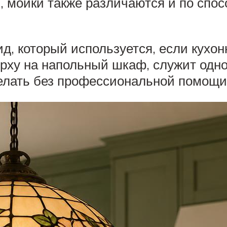
 мойки также различаются и по спосо
д, который используется, если кухон
ерху на напольный шкаф, служит одн
делать без профессиональной помощи