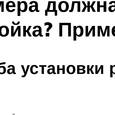
мера должн
ойка? Прим
а установки 