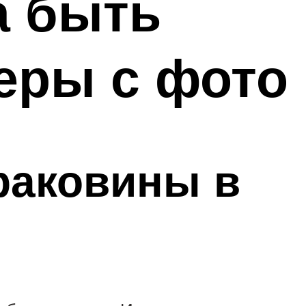
а быть
еры с фото
раковины в