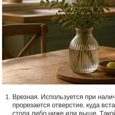
Врезная. Используется при нали
прорезается отверстие, куда вс
стола либо ниже или выше. Тако