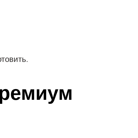
отовить.
премиум