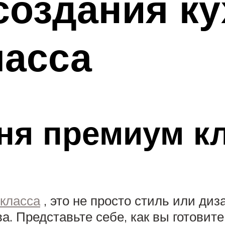
создания к
ласса
хня премиум к
 класса
, это не просто стиль или ди
ва. Представьте себе, как вы готови