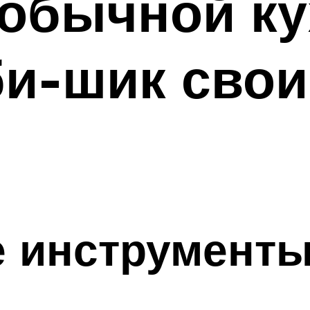
обычной ку
би-шик свои
 инструмент