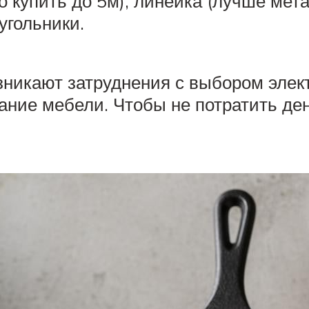
о купить до 5м), линейка (лучше мет
 угольники.
зникают затруднения с выбором элек
ание мебели. Чтобы не потратить ден