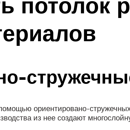
ь потолок 
териалов
но-стружечны
 помощью ориентировано-стружечных 
изводства из нее создают многослой