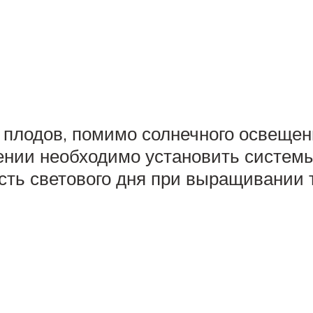
я плодов, помимо солнечного освеще
ении необходимо установить системы
ть светового дня при выращивании т