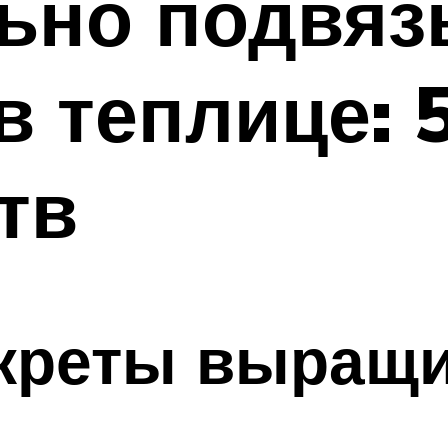
льно подвяз
 теплице: 
тв
екреты выращ