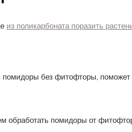
це
из поликарбоната поразить растен
ть помидоры без фитофторы, поможет
чем обработать помидоры от фитофтор