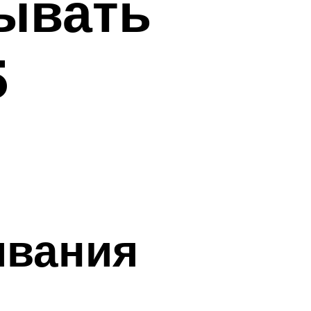
ывать
5
ивания