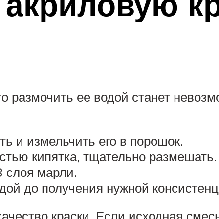
 акриловую кр
то размочить ее водой станет невоз
ть и измельчить его в порошок.
стью кипятка, тщательно размешать.
 слоя марли.
дой до получения нужной консистенц
качество краски. Если исходная смес