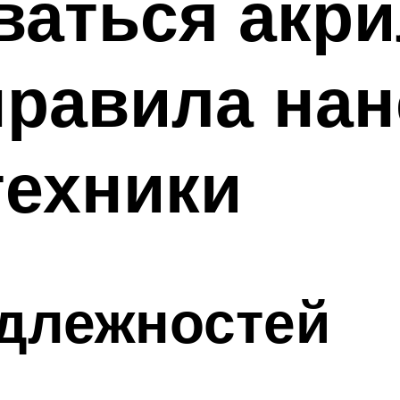
оваться акр
правила нан
техники
длежностей