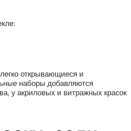
екле:
я легко открывающиеся и
льные наборы добавляются
а, у акриловых и витражных красок