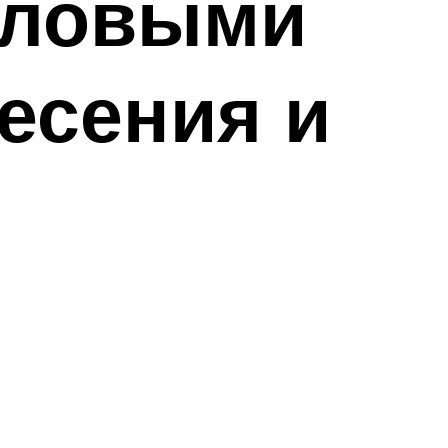
иловыми
есения и