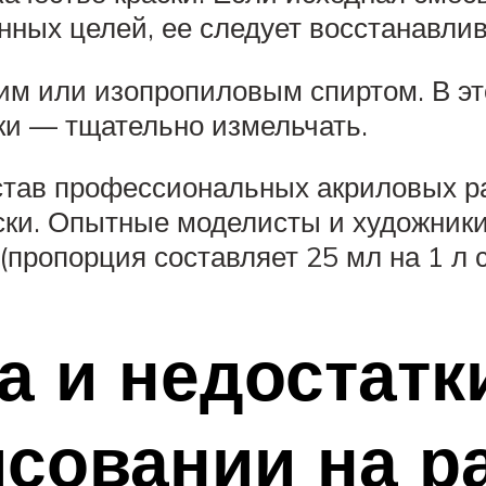
нных целей, ее следует восстанавл
им или изопропиловым спиртом. В эт
ски — тщательно измельчать.
став профессиональных акриловых ра
аски. Опытные моделисты и художник
(пропорция составляет 25 мл на 1 л с
 и недостатк
исовании на р