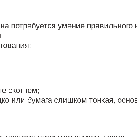
на потребуется умение правильного 
и
нтования;
е скотчем;
ко или бумага слишком тонкая, осно