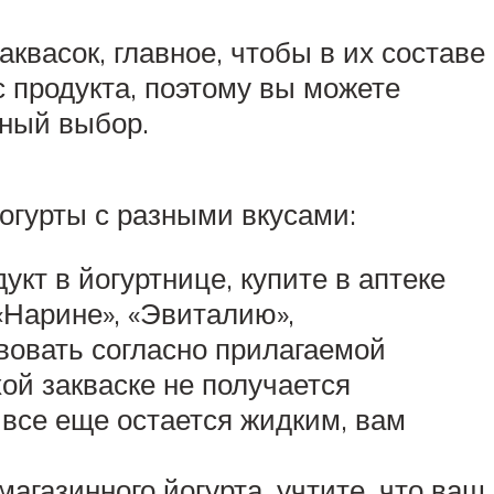
квасок, главное, чтобы в их составе
с продукта, поэтому вы можете
ьный выбор.
огурты с разными вкусами:
кт в йогуртнице, купите в аптеке
«Нарине», «Эвиталию»,
вовать согласно прилагаемой
хой закваске не получается
е все еще остается жидким, вам
агазинного йогурта, учтите, что ваш