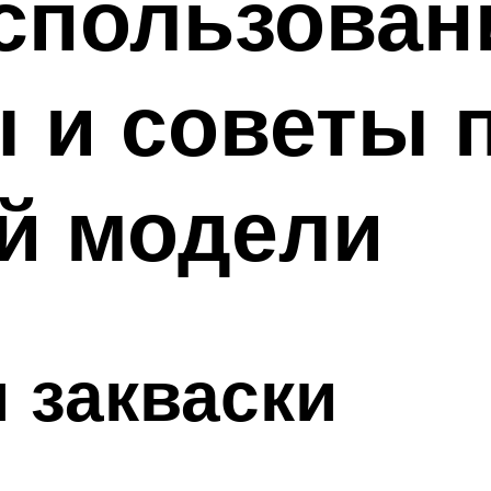
спользован
 и советы 
й модели
я закваски