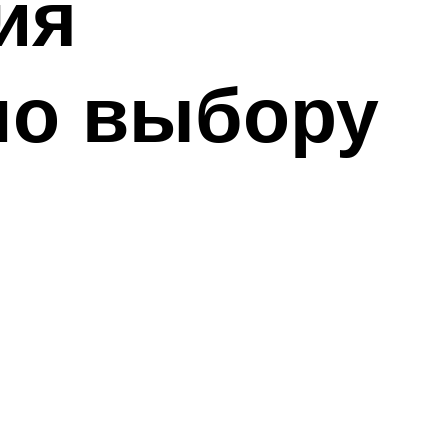
ия
по выбору