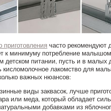
 приготовления
часто рекомендуют д
дет к минимуму потребление малышом
 детском питании, пусть и в малых 
ь кисломолочное лакомство для малыш
сколько важных нюансов:
зинные виды заквасок, лучше пригот
хара или меда, который обладает си
натуральными добавками из яблочног