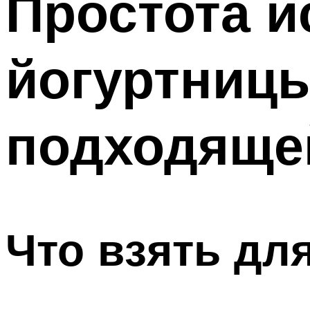
Простота и
йогуртницы
подходяще
Что взять дл