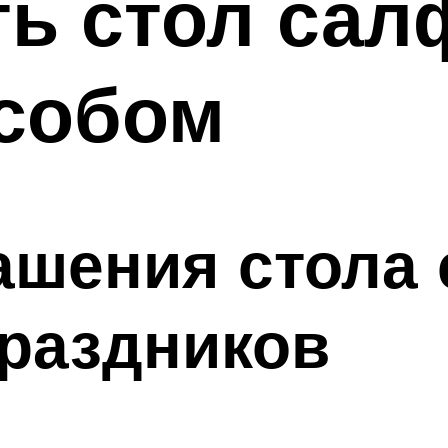
ть стол са
особом
ашения стола
раздников