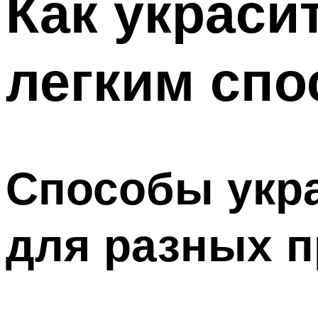
Как украси
легким сп
Способы укр
для разных п