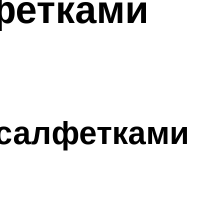
лфетками
 салфетками