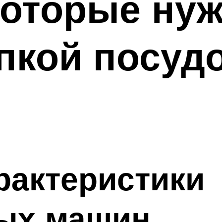
которые нуж
пкой посуд
рактеристики
ых машин