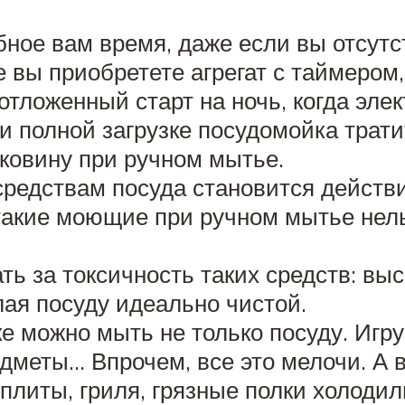
ное вам время, даже если вы отсутс
 вы приобретете агрегат с таймером,
отложенный старт на ночь, когда эле
ри полной загрузке посудомойка трати
ковину при ручном мытье.
едствам посуда становится действит
такие моющие при ручном мытье нел
ть за токсичность таких средств: вы
лая посуду идеально чистой.
ке можно мыть не только посуду. Игр
дметы… Впрочем, все это мелочи. А 
плиты, гриля, грязные полки холодил