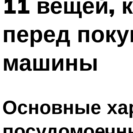
11 вещей, 
перед поку
машины
Основные ха
посудомоечн