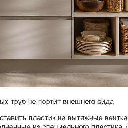
ых труб не портит внешнего вида
тавить пластик на вытяжные венткана
лненные из специального пластика. 