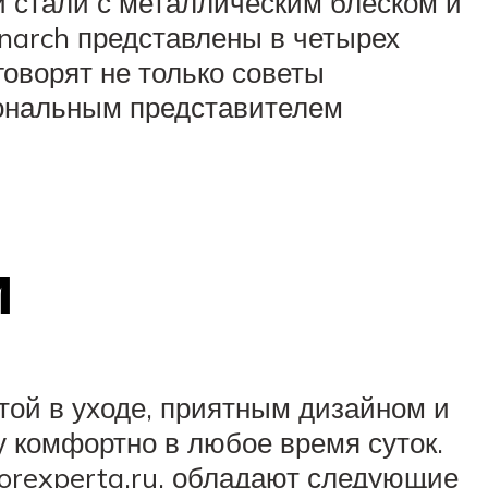
й стали с металлическим блеском и
narch представлены в четырех
 говорят не только советы
иональным представителем
и
той в уходе, приятным дизайном и
у комфортно в любое время суток.
orexperta.ru, обладают следующие