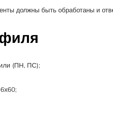
енты должны быть обработаны и отв
офиля
ли (ПН, ПС);
 6х60;