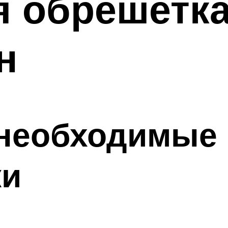
я обрешетка
н
 необходимые
ки