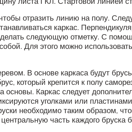
щину листа ГКЛ. Стартовой линией ст
 чтобы отразить линию на полу. Сле
устанавливаться каркас. Перпендикул
сделать следующую отметку. С помощ
 собой. Для этого можно использова
ревом. В основе каркаса будут брусь
рус, который крепится к полу самор
а основы. Каркас следует дополните
ксируются уголками или пластинами,
руски необходимо таким образом, ч
 центральную часть каждого бруска б