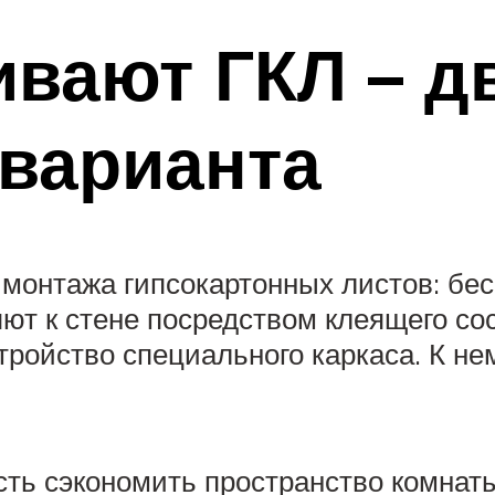
ивают ГКЛ – д
варианта
онтажа гипсокартонных листов: беск
ют к стене посредством клеящего сос
тройство специального каркаса. К н
ть сэкономить пространство комнаты