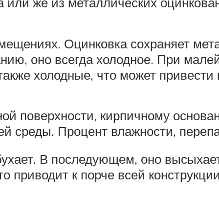
а или же из металлических оцинков
ещениях. Оцинковка сохраняет метал
нию, оно всегда холодное. При мал
также холодные, что может привести 
ной поверхности, кирпичному основа
ей среды. Процент влажности, переп
збухает. В последующем, оно высыхае
то приводит к порче всей конструкции