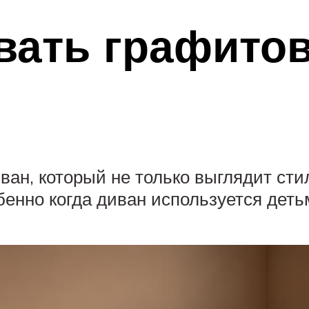
вать графито
ан, который не только выглядит стил
обенно когда диван используется деть