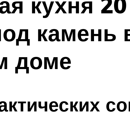
я кухня 20 
од камень 
м доме
актических со