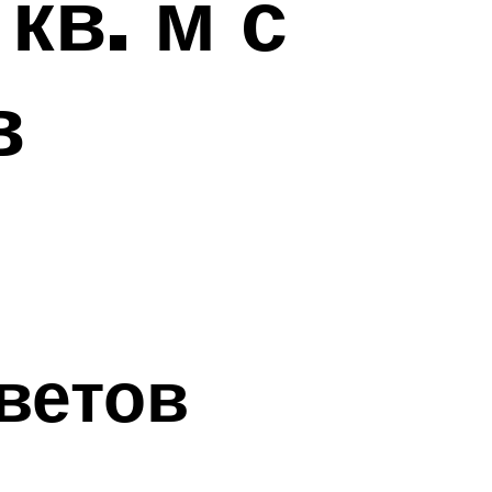
кв. м с
в
ветов