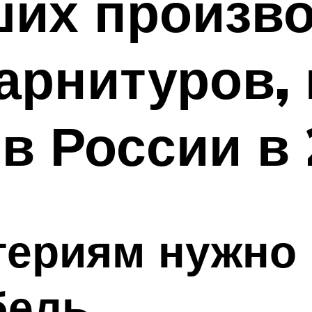
ших произв
арнитуров,
в России в 
териям нужно
бель