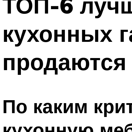
ТОП-6 луч
кухонных г
продаются 
По каким кри
кухонную ме