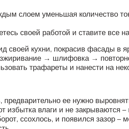
аждым слоем уменьшая количество то
тесь своей работой и ставите все на
д своей кухни, покрасив фасады в яр
обезжиривание → шлифовка → повтор
льзовать трафареты и нанести на нек
 предварительно ее нужно выровнять,
т избытка влаги и не закрываются – 
борот, ссохлось, и появился зазор – 
ть.