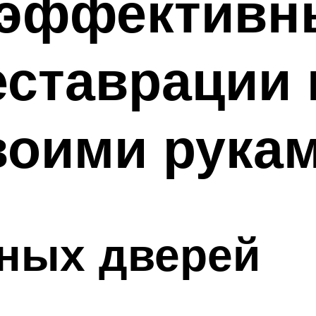
 эффективн
еставрации
воими рука
нных дверей