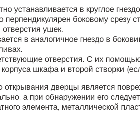
тно устанавливается в круглое гнезд
о перпендикулярен боковому срезу ст
 отверстия ушек.
вается в аналогичное гнездо в боков
ливах.
етствующие отверстия. С их помощью
корпуса шкафа и второй створки (есл
о открывания дверцы является повре
льно, а при обнаружении его следует
тного элемента, металлической пласт