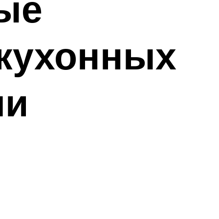
ые
 кухонных
ми