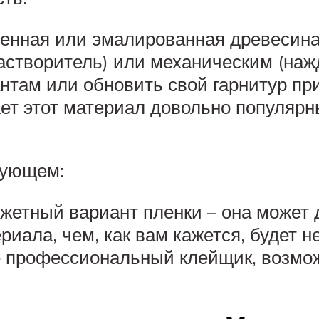
шенная или эмалированная древесина
астворитель) или механическим (наж
нтам или обновить свой гарнитур п
ает этот материал довольно популяр
дующем:
жетный вариант пленки – она может д
иала, чем, как вам кажется, будет н
е профессиональный клейщик, возможн