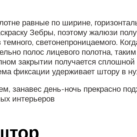
олотне равные по ширине, горизонта
аскраску Зебры, поэтому жалюзи пол
з темного, светонепроницаемого. Ког
ельно полос лицевого полотна, таки
олном закрытии получается сплошной
ема фиксации удерживает штору в н
ем, занавес день-ночь прекрасно по
ных интерьеров
штор