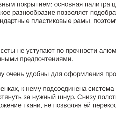
ным покрытием: основная палитра ц
кое разнообразие позволяет подобрат
андартные пластиковые рамы, поэтому
ссеты не уступают по прочности алю
енными предпочтениями.
му очень удобны для оформления пр
енках, к нему подсоединена система
отянуть за нужный шнур. Снизу поло
ожение ткани, не позволяя ей переко