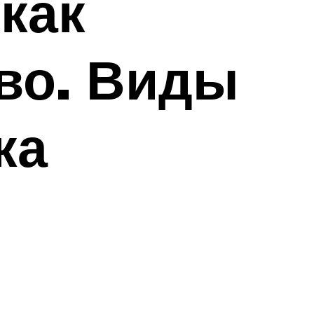
 как
во. Виды
ка