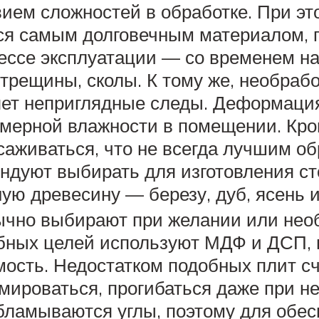
вием сложностей в обработке. При эт
ся самым долговечным материалом, п
ессе эксплуатации — со временем на
трещины, сколы. К тому же, необраб
яет неприглядные следы. Деформация
змерной влажности в помещении. Кром
саживаться, что не всегда лучшим об
ндуют выбирать для изготовления ст
ую древесину — березу, дуб, ясень и
чно выбирают при желании или необ
бных целей используют МДФ и ДСП, 
ость. Недостатком подобных плит с
мироваться, прогибаться даже при н
бламываются углы, поэтому для обе