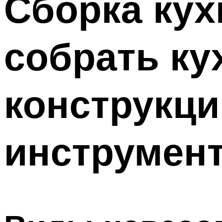
Сборка кух
собрать ку
конструкци
инструмен