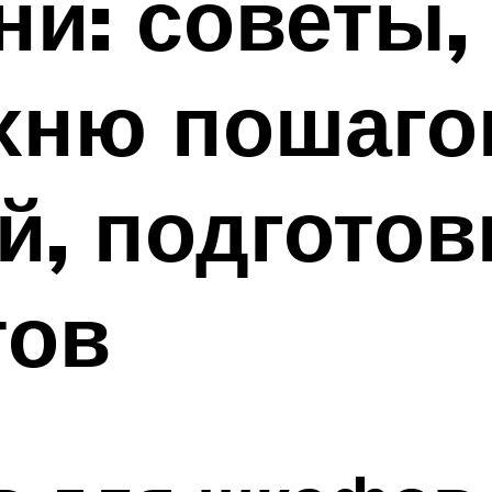
ни: советы,
хню пошаго
й, подготов
тов