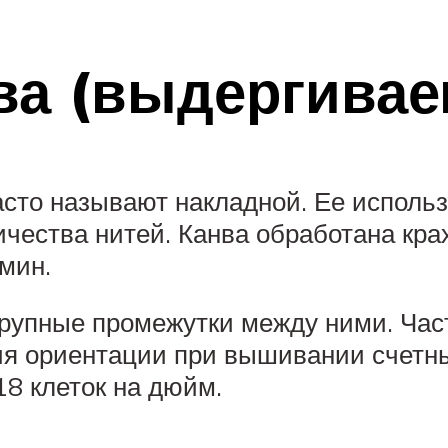
ва (выдергивае
то называют накладной. Ее использ
личества нитей. Канва обработана кр
мин.
крупные промежутки между ними. Част
ия ориентации при вышивании счетн
18 клеток на дюйм.