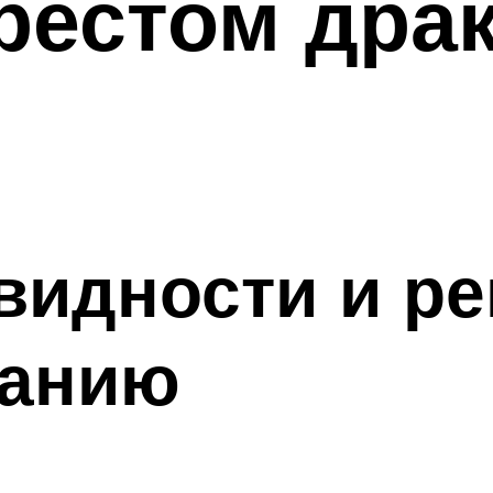
рестом драк
видности и р
ванию