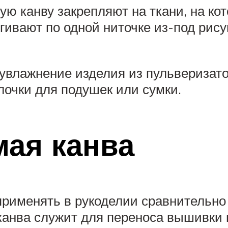
 канву закрепляют на ткани, на кот
ергивают по одной ниточке из-под ри
 увлажнение изделия из пульверизат
очки для подушек или сумки.
ая канва
именять в рукоделии сравнительно 
анва служит для переноса вышивки н