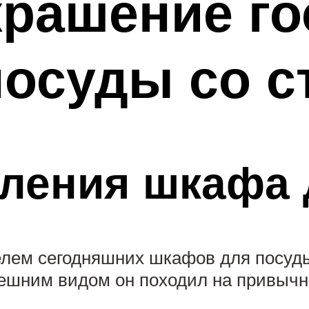
рашение го
осуды со с
вления шкафа
елем сегодняшних шкафов для посуды
нешним видом он походил на привычн