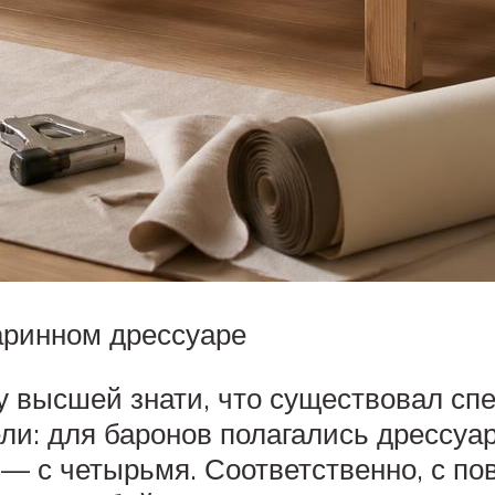
аринном дрессуаре
у высшей знати, что существовал с
и: для баронов полагались дрессуа
в — с четырьмя. Соответственно, с 