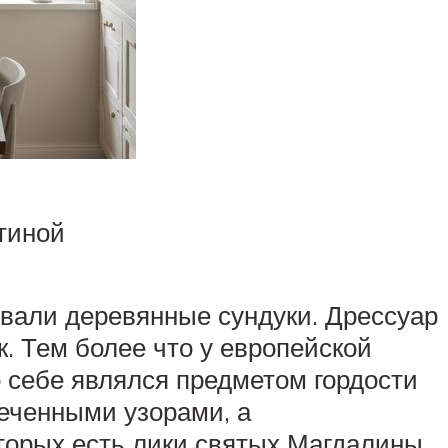
тиной
вали деревянные сундуки. Дрессуар
. Тем более что у европейской
о себе являлся предметом гордости
леченными узорами, а
торых есть лики святых Магдалины