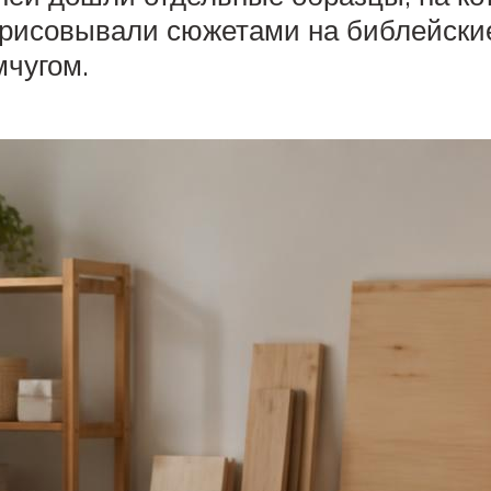
зрисовывали сюжетами на библейски
чугом.