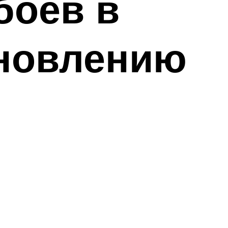
боев в
бновлению