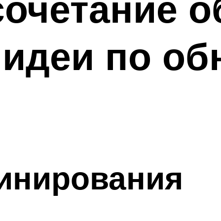
очетание о
 идеи по о
инирования