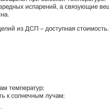
 вредных испарений, а связующие вещ
на.
елий из ДСП – доступная стоимость.
дам температур;
ть к солнечным лучам;