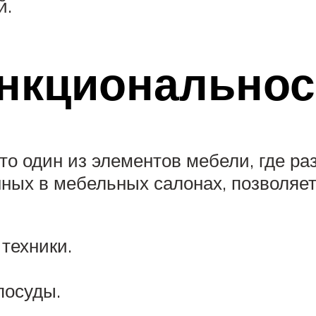
й.
нкциональнос
то один из элементов мебели, где р
нных в мебельных салонах, позволяе
техники.
посуды.