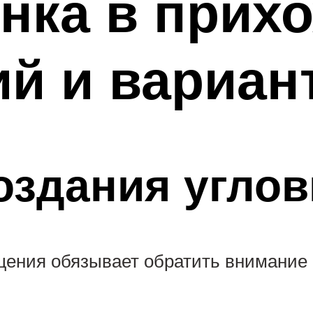
нка в прихо
ий и вариан
оздания угло
щения обязывает обратить внимание