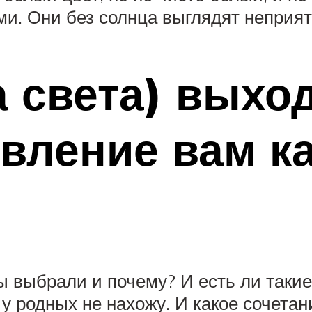
и. Они без солнца выглядят неприят
а света) выхо
авление вам к
бы выбрали и почему? И есть ли таки
у родных не нахожу. И какое сочетан