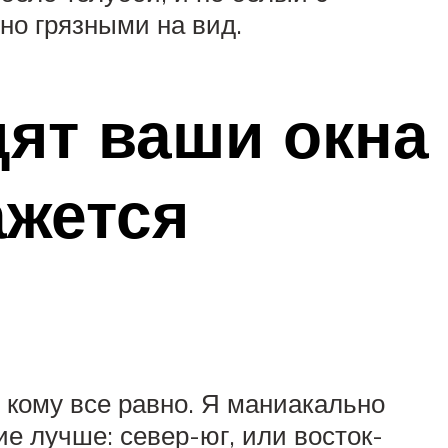
но грязными на вид.
дят ваши окна
ажется
е кому все равно. Я маниакально
ие лучше: север-юг, или восток-