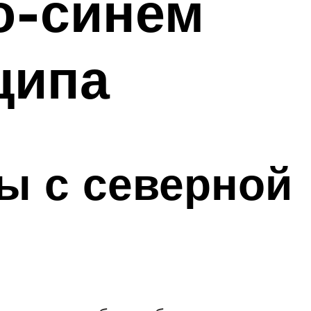
о-синем
ципа
ы с северной