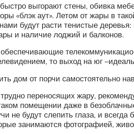
 быстро выгорают стены, обивка мебе
ры «блэк аут». Летом от жары в тако
нами будут расти тенистые деревья:
ары и наличие лоджий и балконов.
обеспечивающие телекоммуникацион
елевидением, то выход на юг –идеал
ить дом от порчи самостоятельно на
трудно переносящих жару, рекоменду
 таком помещении даже в безоблачные
и не будут слепить глаза, и всегда 
оторые занимаются фотографией, жив