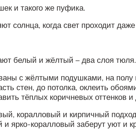
ек и такого же пуфика.
ют солнца, когда свет проходит даж
ают белый и жёлтый – два слоя тюля.
ваны с жёлтыми подушками, на полу к
сть стен, до потолка, оклеить обоям
авить тёплых коричневых оттенков и
вый, коралловый и кирпичный подход
и ярко-коралловый заберут уют и кр