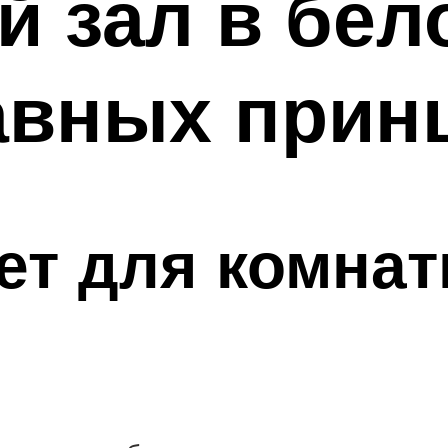
 зал в бел
лавных прин
т для комнат