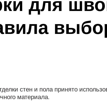
ки для шво
авила выбо
тделки стен и пола принято использ
чного материала.