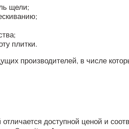
ль щели;
ескиванию;
ства;
ту плитки.
ущих производителей, в числе котор
 отличается доступной ценой и соот