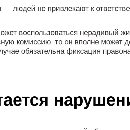
ря — людей не привлекают к ответств
 может воспользоваться нерадивый ж
ную комиссию, то он вполне может д
 случае обязательна фиксация прав
тается нарушен