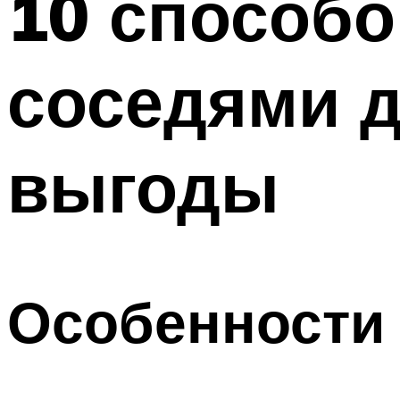
10 способо
соседями д
выгоды
Особенности 