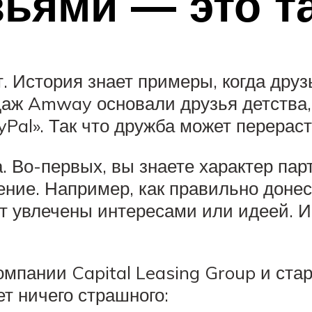
зьями — это т
ит. История знает примеры, когда др
аж Amway основали друзья детства, 
Pal». Так что дружба может перерас
 Во-первых, вы знаете характер пар
ение. Например, как правильно доне
т увлечены интересами или идеей. И
мпании Capital Leasing Group и ста
ет ничего страшного: