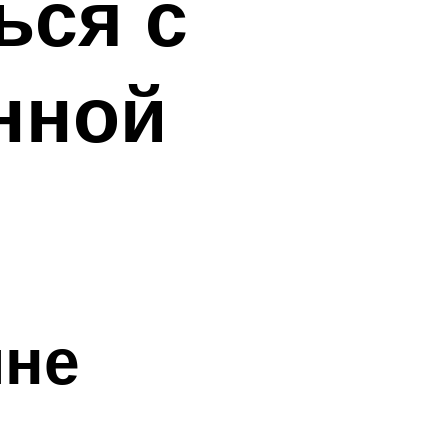
ься с
нной
ине