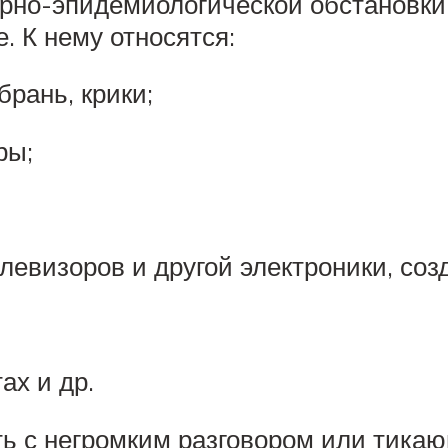
арно-эпидемиологической обстановки
е. К нему относятся:
брань, крики;
ры;
левизоров и другой электроники, со
ах и др.
ть с негромким разговором или тика