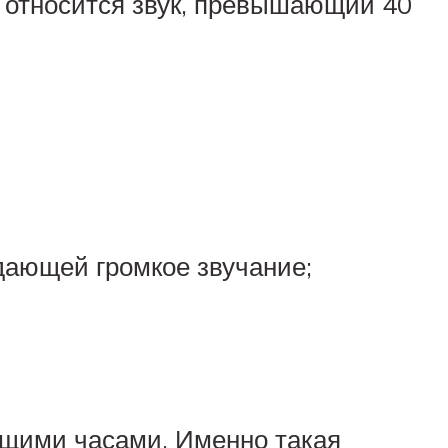
 относится звук, превышающий 40
здающей громкое звучание;
ющими часами. Именно такая