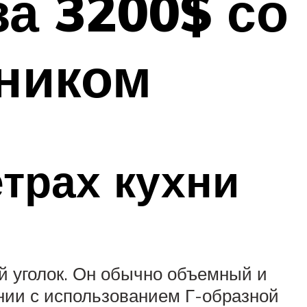
за 3200$ со
ником
етрах кухни
й уголок. Он обычно объемный и
нии с использованием Г-образной