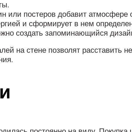
ты.
ин или постеров добавит атмосфере
ергией и сформирует в нем определ
ожно создать запоминающийся дизай
лей на стене позволят расставить н
ния.
и
одилась постоянно на виду. Покупк