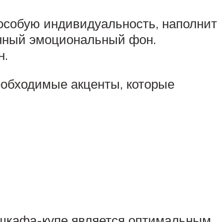
 особую индивидуальность, наполнит
енный эмоциональный фон.
н.
еобходимые акценты, которые
а шкафа-купе является оптимальным