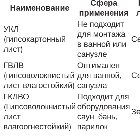
Сфера
Наименование
применения
Не подходит
УКЛ
для монтажа
(гипсокартонный
С
в ванной или
лист)
санузле
ГВЛВ
Оптимален
(гипсоволокнистый
для ванной,
С
лист влагостойкий)
санузла
ГКЛВО
Подходит для
(Гипсоволокнистый
оборудования
З
лист
саун, бань,
влагоогнестойкий)
парилок