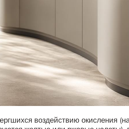
ергшихся воздействию окисления (на
азуются желтые или ржавые налеты),