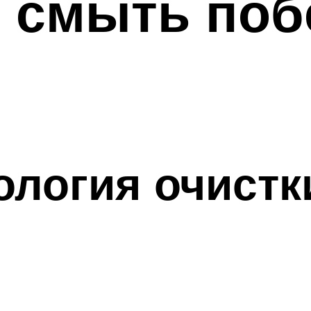
 смыть поб
ология очистк