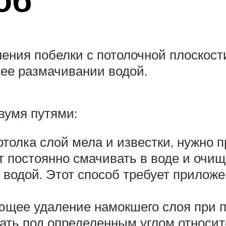
ения побелки с потолочной плоскост
ее размачивании водой.
вумя путями:
отолка слой мела и известки, нужно 
т постоянно смачивать в воде и очищ
 водой. Этот способ требует прило
ющее удаление намокшего слоя при 
ать под определенным углом относит