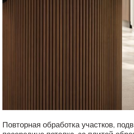
Повторная обработка участков, подв
посередине потолка, за плитой обр