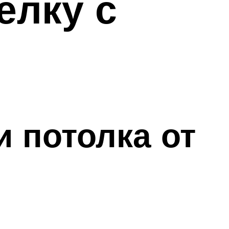
елку с
и потолка от