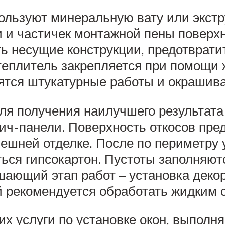
пользуют минеральную вату или экст
 и частичек монтажной пены поверх
ь несущие конструкции, предотврати
еплитель закрепляется при помощи 
тся штукатурные работы и окрашива
ля получения наилучшего результата
вич-панели. Поверхность откосов пре
нешней отделке. После по периметру 
иться гипсокартон. Пустоты заполня
ающий этап работ – установка декор
й рекомендуется обработать жидким 
 услуги по установке окон, выполн