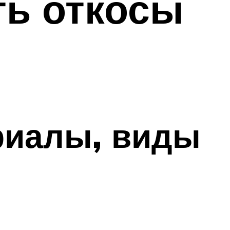
ть откосы
риалы, виды