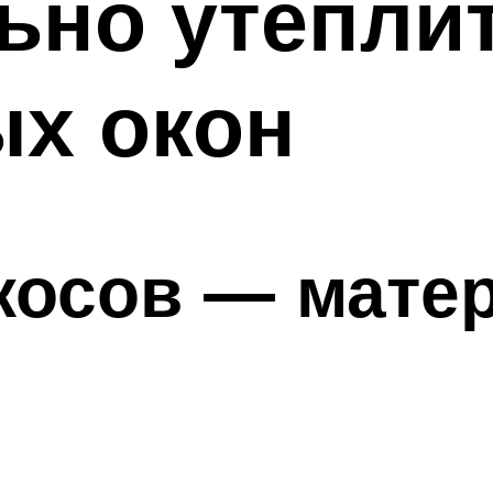
ьно утепли
ых окон
косов — мате