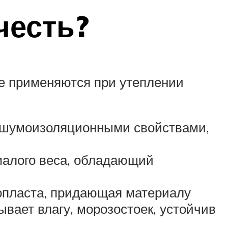
честь?
ые применяются при утеплении
и шумоизоляционными свойствами,
 малого веса, обладающий
опласта, придающая материалу
вает влагу, морозостоек, устойчив