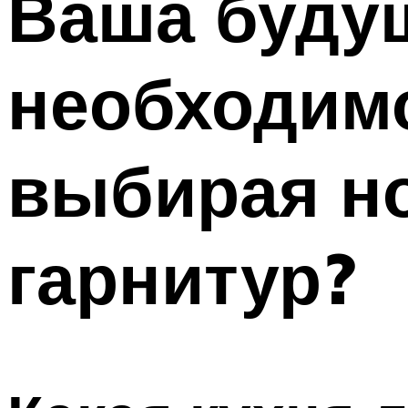
Ваша будущ
необходимо
выбирая н
гарнитур?