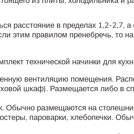
стоящего из плиты, холодильника и р
я расстояние в пределах 1,2-2,7, а 
сли этим правилом пренебречь, то на
мплект технической начинки для кухн
венную вентиляцию помещения. Распо
уховой шкаф). Размещается либо в сп
к. Обычно размещаются на столешни
остеры, пароварки, хлебопечки. Обыч