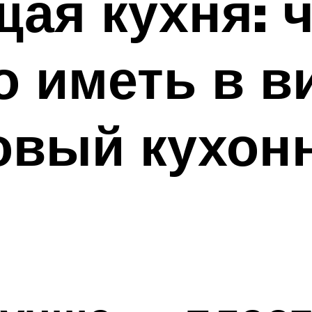
ая кухня: 
 иметь в в
овый кухон