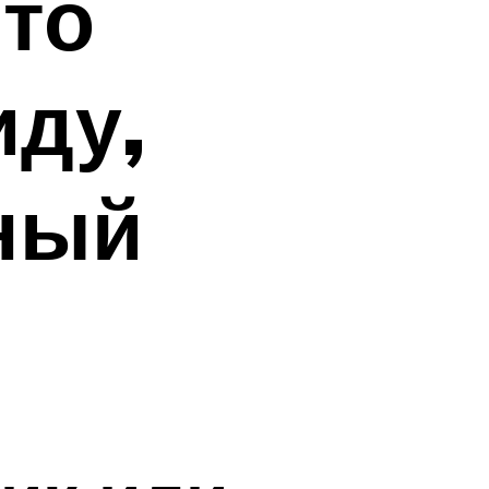
что
иду,
ный