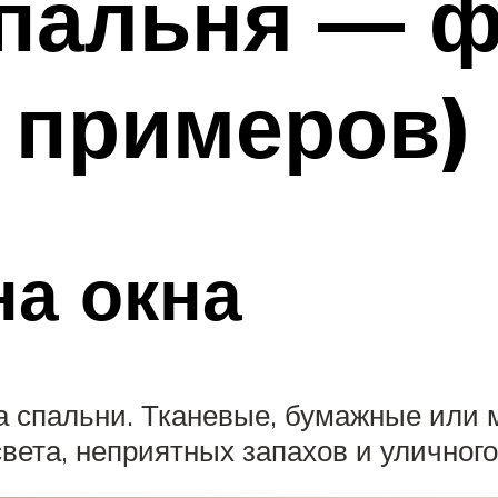
спальня — ф
 примеров)
а окна
 спальни. Тканевые, бумажные или
света, неприятных запахов и уличног