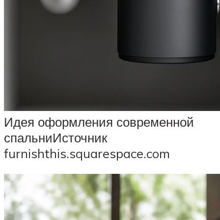
Идея оформления современной
спальниИсточник
furnishthis.squarespace.com