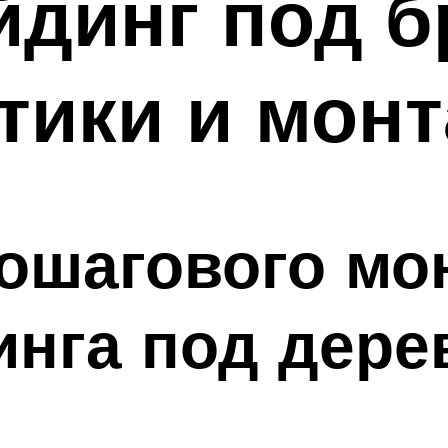
динг под б
тики и мон
ошагового мо
нга под дере