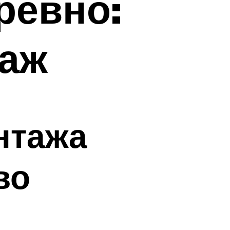
ревно:
таж
нтажа
во