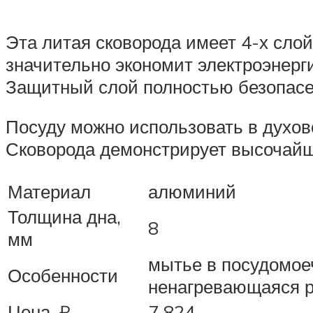
Эта литая сковорода имеет 4-х слой
значительно экономит электроэнерг
Защитный слой полностью безопасен
Посуду можно использовать в духов
Сковорода демонстрирует высочайше
Материал
алюминий
Толщина дна,
8
мм
мытье в посудомоеч
Особенности
ненагревающаяся р
Цена, ₽
7 824