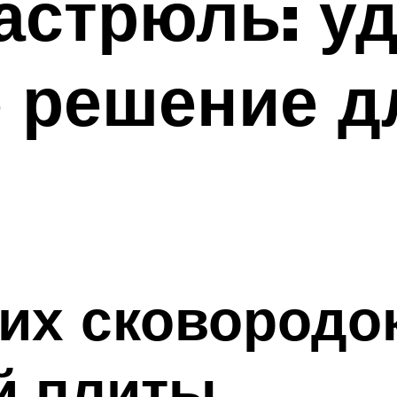
астрюль: у
е решение д
их сковородо
й плиты