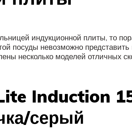
льницей индукционной плиты, то пор
этой посуды невозможно представить
лены несколько моделей отличных ск
ite Induction 
чка/серый