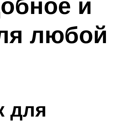
добное и
ля любой
к для