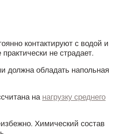
оянно контактируют с водой и
практически не страдает.
ми должна обладать напольная
ассчитана на
нагрузку среднего
еизбежно. Химический состав
ь.