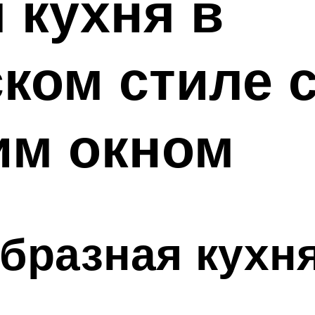
 кухня в
ком стиле 
им окном
образная кухн