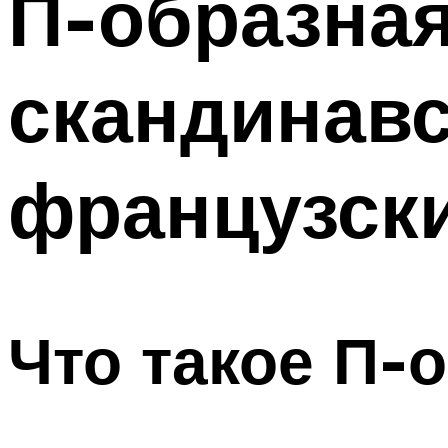
П-образная
скандинавс
французск
Что такое П-