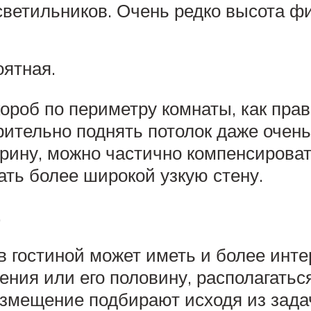
светильников. Очень редко высота ф
ятная.
роб по периметру комнаты, как прави
рительно поднять потолок даже очен
ирину, можно частично компенсиров
ать более широкой узкую стену.
.
 в гостиной может иметь и более инт
ния или его половину, располагаться
азмещение подбирают исходя из зада