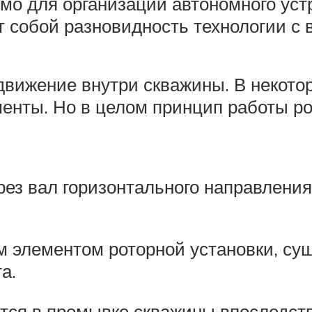
имо для организации автономного ус
ет собой разновидность технологии с
вижение внутри скважины. В некото
енты. Но в целом принцип работы ро
ез вал горизонтального направления
м элементом роторной установки, су
а.
ся в промывке скважины впоследстви