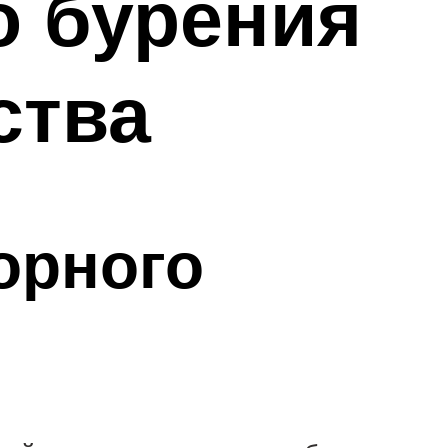
о бурения
ства
орного