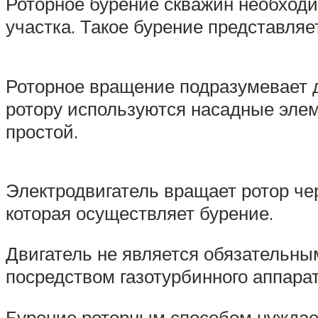
Роторное бурение скважин необход
участка. Такое бурение представля
Роторное вращение подразумевает д
ротору используются насадные элем
простой.
Электродвигатель вращает ротор чер
которая осуществляет бурение.
Двигатель не является обязательны
посредством газотурбинного аппарат
Бурение роторным способом нуждает