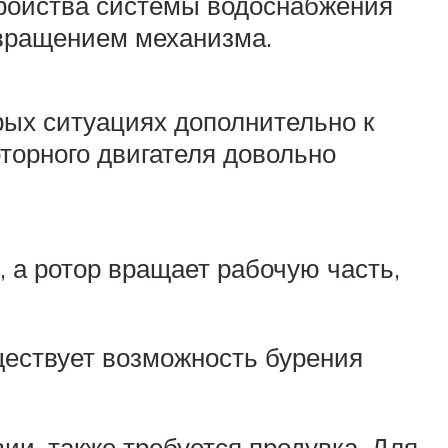
тройства системы водоснабжения
 вращением механизма.
рых ситуациях дополнительно к
торного двигателя довольно
, а ротор вращает рабочую часть,
ществует возможность бурения
и, также требуется продувка. Для