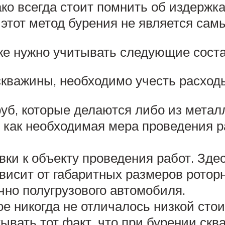
ако всегда стоит помнить об издержк
 этот метод бурения не является са
ке нужно учитывать следующие соста
скважины, необходимо учесть расход
б, которые делаются либо из металл
как необходимая мера проведения р
вки к объекту проведения работ. Зде
висит от габаритных размеров ротор
чно полугрузового автомобиля.
ое никогда не отличалось низкой сто
ывать тот факт, что при бурении скв