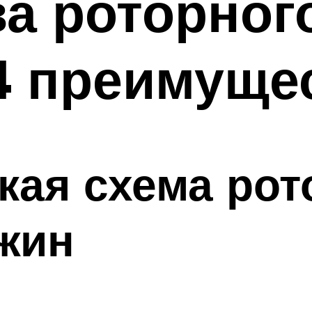
а роторног
4 преимуще
кая схема рот
жин