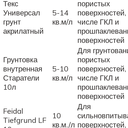
Текс
пористых
Универсал
5-14
поверхностей,
грунт
кв.м/л
числе ГКЛ и
акрилатный
прошпаклеван
поверхностей
Для грунтован
Грунтовка
пористых
внутренная
5-10
поверхностей,
Старатели
кв.м/л
числе ГКЛ и
10л
прошпаклеван
поверхностей
Для
Feidal
10
сильновпиты
Tiefgrund LF
кв.м./л
поверхностей,