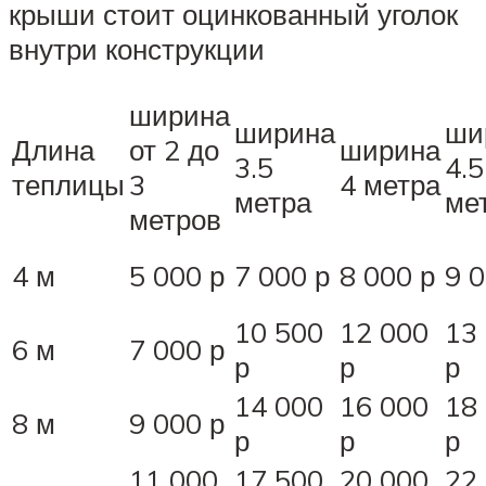
крыши стоит оцинкованный уголок
внутри конструкции
ширина
ширина
ши
Длина
от 2 до
ширина
3.5
4.5
теплицы
3
4 метра
метра
ме
метров
4 м
5 000 р
7 000 р
8 000 р
9 0
10 500
12 000
13
6 м
7 000 р
р
р
р
14 000
16 000
18
8 м
9 000 р
р
р
р
11 000
17 500
20 000
22