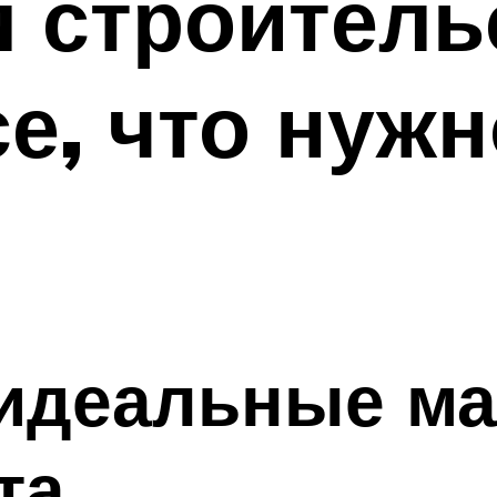
 строитель
се, что нуж
 идеальные м
та