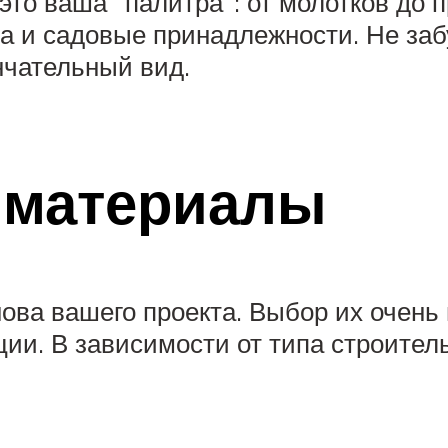
это ваша “палитра”: от молотков до
на и садовые принадлежности. Не за
нчательный вид.
 материалы
а вашего проекта. Выбор их очень в
ции. В зависимости от типа строител