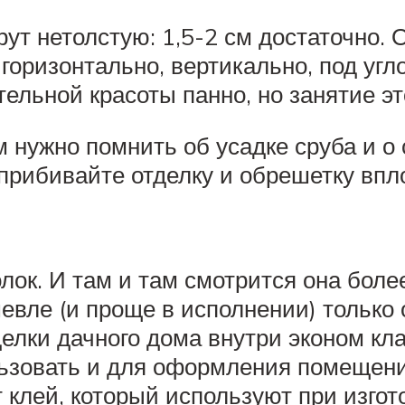
рут нетолстую: 1,5-2 см достаточно.
горизонтально, вертикально, под угл
ельной красоты панно, но занятие эт
 нужно помнить об усадке сруба и о
 прибивайте отделку и обрешетку впло
лок. И там и там смотрится она более
евле (и проще в исполнении) только
делки дачного дома внутри эконом кл
ьзовать и для оформления помещений
клей, который используют при изгото