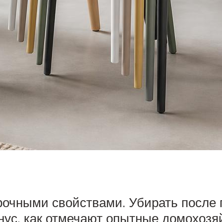
рочными свойствами. Убирать после г
нус, как отмечают опытные домохозяй