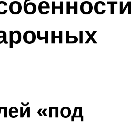
собенности
варочных
лей «под