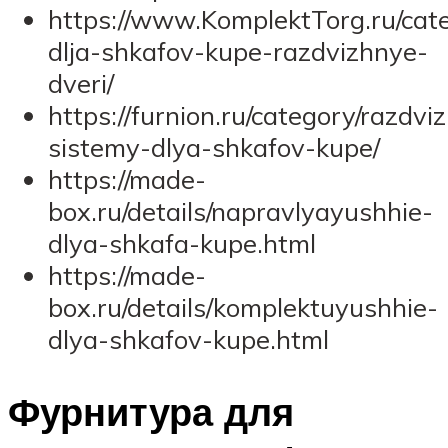
https://www.KomplektTorg.ru/cat
dlja-shkafov-kupe-razdvizhnye-
dveri/
https://furnion.ru/category/razdvi
sistemy-dlya-shkafov-kupe/
https://made-
box.ru/details/napravlyayushhie-
dlya-shkafa-kupe.html
https://made-
box.ru/details/komplektuyushhie-
dlya-shkafov-kupe.html
Фурнитура для