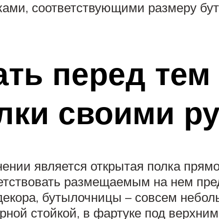
ками, соответствующими размеру бут
ать перед тем 
лки своими р
нении является открытая полка прям
етствовать размещаемым на нем пре
декора, бутылочницы – совсем небо
рной стойкой, в фартуке под верхним