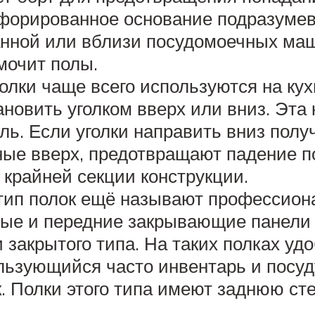
форированное основание подразумева
анной или вблизи посудомоечных маш
мочит полы.
олки чаще всего используются на ку
ановить уголком вверх или вниз. Эта
ль. Если уголки направить вниз полу
нные вверх, предотвращают падение п
 крайней секции конструкции.
тип полок ещё называют профессион
вые и передние закрывающие панели 
 закрытого типа. На таких полках уд
льзующийся часто инвентарь и посуд
. Полки этого типа имеют заднюю сте