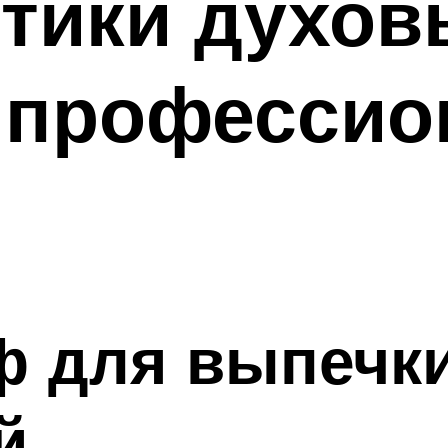
стики духов
 професси
 для выпечки
й