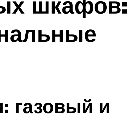
ых шкафов:
ональные
: газовый и