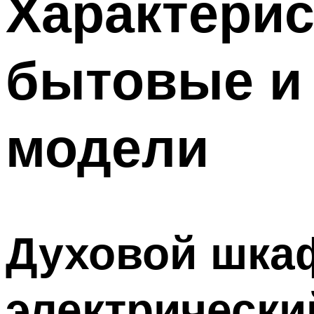
Характери
бытовые и
модели
Духовой шкаф
электрически